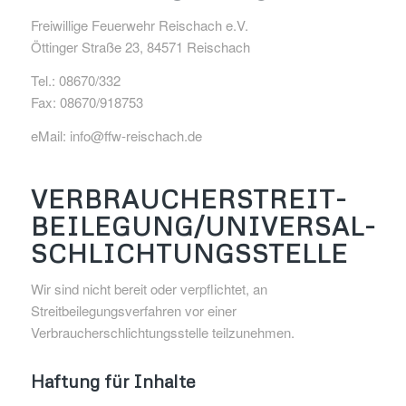
Freiwillige Feuerwehr Reischach e.V.
Öttinger Straße 23, 84571 Reischach
Tel.: 08670/332
Fax: 08670/918753
eMail: info@ffw-reischach.de
VERBRAUCHER­STREIT­
BEILEGUNG/UNIVERSAL­
SCHLICHTUNGS­STELLE
Wir sind nicht bereit oder verpflichtet, an
Streitbeilegungsverfahren vor einer
Verbraucherschlichtungsstelle teilzunehmen.
Haftung für Inhalte