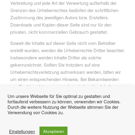
Verbreitung und jede Art der Verwertung außerhalb der
Grenzen des Urheberrechtes bedürfen der schriftlichen
Zustimmung des jeweiligen Autors bzw. Erstellers.
Downloads und Kopien dieser Seite sind nur für den
privaten, nicht kommerziellen Gebrauch gestattet.
Soweit die Inhalte auf dieser Seite nicht vom Betreiber
erstellt wurden, werden die Urheberrechte Dritter beachtet.
Insbesondere werden Inhalte Dritter als solche
gekennzeichnet. Sollten Sie trotzdem auf eine
Urheberrechtsverletzung aufmerksam werden, bitten wir
um einen entsprechenden Hinweis. Bei Bekanntwerden
von Rechtsverletzungen werden wir derartige Inhalte
umgehend entfernen.
Um unsere Webseite für Sie optimal zu gestalten und
fortlaufend verbessern zu können, verwenden wir Cookies.
Diese Seite verwendet Cookies. Mit der Weiternutzung der Seite,
Durch die weitere Nutzung der Webseite stimmen Sie der
stimmst du die Verwendung von Cookies zu.
Verwendung von Cookies zu.
Einstellungen akzeptieren
Einstellungen
© Copyright -
Homepage Freiwillige Feuerwehr Reischach
Akzeptieren
Verberge nur die Benachrichtigung
Einstellungen