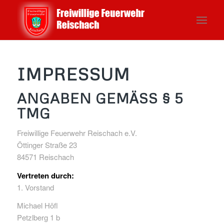
IMPRESSUM
ANGABEN GEMÄSS § 5 T
MG
Freiwillige Feuerwehr Reischach e.V.
Öttinger Straße 23
84571 Reischach
Vertreten durch:
1. Vorstand
Michael Höfl
Petzlberg 1 b