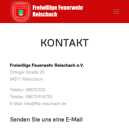
KONTAKT
Freiwillige Feuerwehr Reischach e.V.
Öttinger Straße 23
84571 Reischach
Telefon: 08670/332
Telefax: 08670/918753
E-Mail: info@ffw-reischach.de
Senden Sie uns eine E-Mail