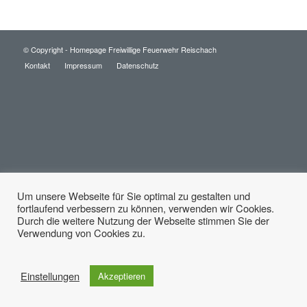
© Copyright -
Homepage Freiwillige Feuerwehr Reischach
Kontakt
Impressum
Datenschutz
Um unsere Webseite für Sie optimal zu gestalten und
fortlaufend verbessern zu können, verwenden wir Cookies.
Diese Seite verwendet Cookies. Mit der Weiternutzung der Seite,
Durch die weitere Nutzung der Webseite stimmen Sie der
stimmst du die Verwendung von Cookies zu.
Verwendung von Cookies zu.
Einstellungen akzeptieren
Einstellungen
Akzeptieren
Verberge nur die Benachrichtigung
Einstellungen