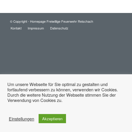
© Copyright -
Homepage Freiwillige Feuerwehr Reischach
Kontakt
Impressum
Datenschutz
Um unsere Webseite für Sie optimal zu gestalten und
fortlaufend verbessern zu können, verwenden wir Cookies.
Diese Seite verwendet Cookies. Mit der Weiternutzung der Seite,
Durch die weitere Nutzung der Webseite stimmen Sie der
stimmst du die Verwendung von Cookies zu.
Verwendung von Cookies zu.
Einstellungen akzeptieren
Einstellungen
Akzeptieren
Verberge nur die Benachrichtigung
Einstellungen